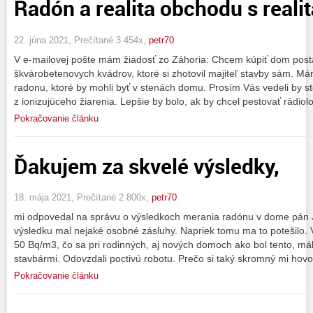
Radón a realita obchodu s reali
22. júna 2021, Prečítané 3 454x,
petr70
V e-mailovej pošte mám žiadosť zo Záhoria: Chcem kúpiť dom post
škvárobetenovych kvádrov, ktoré si zhotovil majiteľ stavby sám. M
radonu, ktoré by mohli byť v stenách domu. Prosím Vás vedeli by 
z ionizujúceho žiarenia. Lepšie by bolo, ak by chcel pestovať rádiolo
Pokračovanie článku
Ďakujem za skvelé výsledky,
18. mája 2021, Prečítané 2 800x,
petr70
mi odpovedal na správu o výsledkoch merania radónu v dome pán 
výsledku mal nejaké osobné zásluhy. Napriek tomu ma to potešilo.
50 Bq/m3, čo sa pri rodinných, aj nových domoch ako bol tento, má
stavbármi. Odovzdali poctivú robotu. Prečo si taký skromný mi hovo
Pokračovanie článku