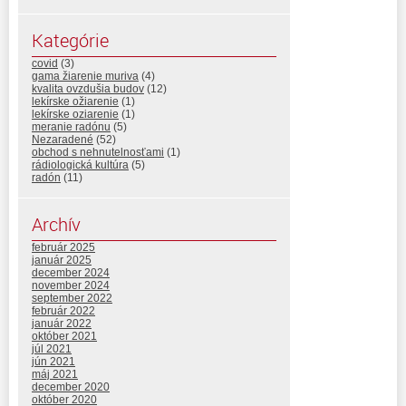
Kategórie
covid
(3)
gama žiarenie muriva
(4)
kvalita ovzdušia budov
(12)
lekírske ožiarenie
(1)
lekírske oziarenie
(1)
meranie radónu
(5)
Nezaradené
(52)
obchod s nehnutelnosťami
(1)
rádiologická kultúra
(5)
radón
(11)
Archív
február 2025
január 2025
december 2024
november 2024
september 2022
február 2022
január 2022
október 2021
júl 2021
jún 2021
máj 2021
december 2020
október 2020