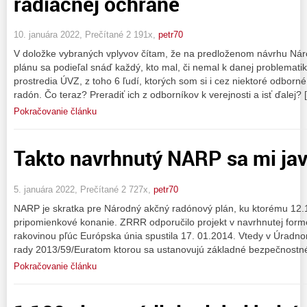
radiačnej ochrane
10. januára 2022, Prečítané 2 191x,
petr70
V doložke vybraných vplyvov čítam, že na predloženom návrhu N
plánu sa podieľal snáď každý, kto mal, či nemal k danej problemat
prostredia ÚVZ, z toho 6 ľudí, ktorých som si i cez niektoré odborn
radón. Čo teraz? Preradiť ich z odborníkov k verejnosti a isť ďalej? 
Pokračovanie článku
Takto navrhnutý NARP sa mi ja
5. januára 2022, Prečítané 2 727x,
petr70
NARP je skratka pre Národný akčný radónový plán, ku ktorému 12.
pripomienkové konanie. ZRRR odporučilo projekt v navrhnutej forme
rakovinou pľúc Európska únia spustila 17. 01.2014. Vtedy v Úradn
rady 2013/59/Euratom ktorou sa ustanovujú základné bezpečnostn
Pokračovanie článku