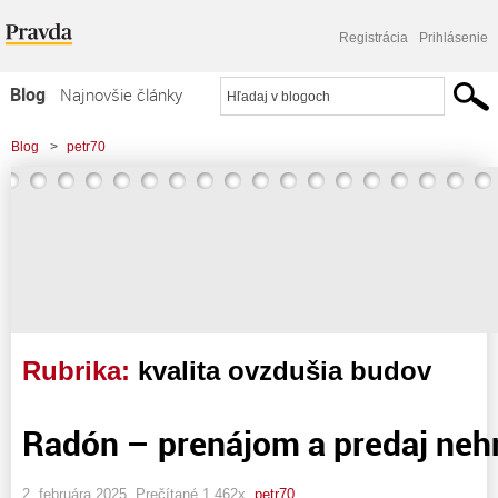
Registrácia
Prihlásenie
Blog
Najnovšie články
Najčítanejšie články
Blog
>
petr70
Najkomentovanejšie články
Zoznam blogov
Komerčné blogy
Rubrika:
kvalita ovzdušia budov
Radón – prenájom a predaj neh
2. februára 2025, Prečítané 1 462x,
petr70