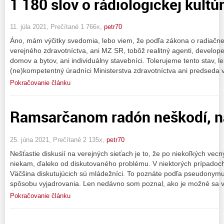
1 180 slov o rádiologickej kultú
11. júla 2021, Prečítané 1 766x,
petr70
Áno, mám výčitky svedomia, lebo viem, že podľa zákona o radiačn
verejného zdravotníctva, ani MZ SR, tobôž realitný agenti, developer
domov a bytov, ani individuálny stavebníci. Tolerujeme tento stav, l
(ne)kompetentný úradníci Ministerstva zdravotníctva ani predseda v
Pokračovanie článku
Ramsarčanom radón neškodí, 
25. júna 2021, Prečítané 2 135x,
petr70
Nešťastie diskusií na verejných sieťach je to, že po niekoľkých vecn
niekam, ďaleko od diskutovaného problému. V niektorých prípadoch 
Väčšina diskutujúcich sú mládežníci. To poznáte podľa pseudonymu
spôsobu vyjadrovania. Len nedávno som poznal, ako je možné sa 
Pokračovanie článku