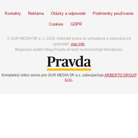
Kontakty
Reklama
Otázky a odpovede
Podmienky používania
Cookies
GDPR
© OUR MEDIA SR a. s. 2026. Autorské práva sú vyhradené a vykonáva ich
vydavateľ,
viac info
.
Blogovací systém Blog.Pravda.sk beží na technológií Wordpress.
Kompletný video servis pre OUR MEDIA SR a.s. zabezpečuje
ARBERTO GROUP
s.r.o.
.