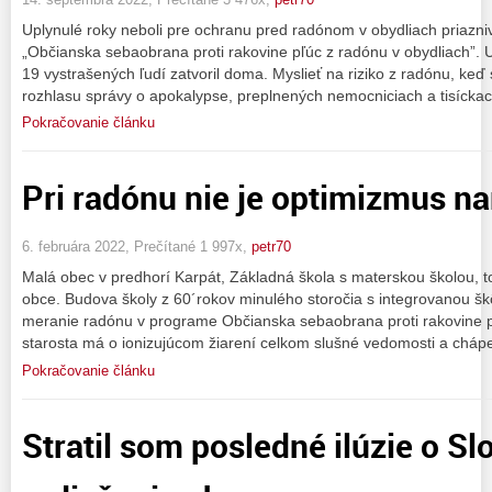
Uplynulé roky neboli pre ochranu pred radónom v obydliach priazni
„Občianska sebaobrana proti rakovine pľúc z radónu v obydliach”. U
19 vystrašených ľudí zatvoril doma. Myslieť na riziko z radónu, keď s
rozhlasu správy o apokalypse, preplnených nemocniciach a tisícka
Pokračovanie článku
Pri radónu nie je optimizmus n
6. februára 2022, Prečítané 1 997x,
petr70
Malá obec v predhorí Karpát, Základná škola s materskou školou, t
obce. Budova školy z 60´rokov minulého storočia s integrovanou šk
meranie radónu v programe Občianska sebaobrana proti rakovine p
starosta má o ionizujúcom žiarení celkom slušné vedomosti a chápe
Pokračovanie článku
Stratil som posledné ilúzie o Sl