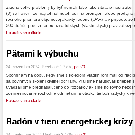
Žiadne veľké problémy by byť nemali, lebo také situácie rieši záko
(3) sa hovorí, že majiteľ nehnuteľnosti na prenájom alebo predaj je
ročného priemeru objemovej aktivity radónu (OAR) a v prípade, že 
300 Bq/n3, pred zmenou užívateľských (vlastníckych) práv zabezpe
Pokračovanie článku
Pätami k výbuchu
24. novembra 2024, Prečítané 1 279x,
petr70
Spomínam na dobu, kedy sme s kolegom Vladimírom mali od riadit
sa povinných školení civilnej ochrany. Vraj sme narušovali priebeh 
uvádzali sme prednášajúceho do rozpakov ak sme ho rovno nezosmi
zosmiešňovanie rozhodne odmietam, a otázky, tie boli vždycky k ve
Pokračovanie článku
Radón v tieni energetickej krízy
14. septembra 2022, Prečítané 3 476x,
petr70