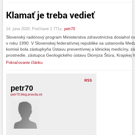
Klamať je treba vedieť
14. júna 2020, Prečítané 2 771x,
petr70
Slovenský radónový program Ministerstva zdravotníctva dosiahol na 
v roku 1990. V Slovenskej federatívnej republike sa ustanovila Med
komisii bola zástupkyňa Ústavu preventívnej a klinickej medicíny, z
prostredie, zástupca Geologického ústavu Dionýza Štúra, Krajskej h
Pokračovanie článku
RSS
petr70
petr70.blog.pravda.sk