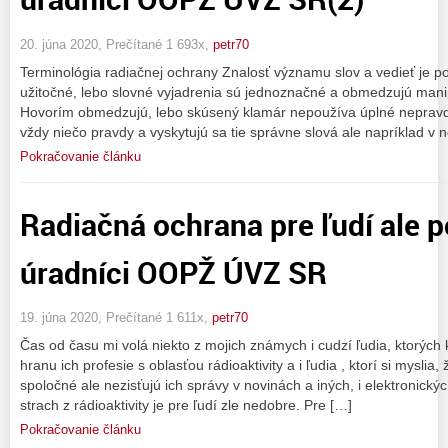
20. júna 2020, Prečítané 1 693x,
petr70
Terminológia radiačnej ochrany Znalosť významu slov a vedieť je 
užitočné, lebo slovné vyjadrenia sú jednoznačné a obmedzujú manip
Hovorím obmedzujú, lebo skúsený klamár nepoužíva úplné nepravdy
vždy niečo pravdy a vyskytujú sa tie správne slová ale napríklad v
Pokračovanie článku
Radiačná ochrana pre ľudí ale p
úradníci OOPŽ ÚVZ SR
19. júna 2020, Prečítané 1 611x,
petr70
Čas od času mi volá niekto z mojich známych i cudzí ľudia, ktorých 
hranu ich profesie s oblasťou rádioaktivity a i ľudia , ktorí si myslia,
spoločné ale nezisťujú ich správy v novinách a iných, i elektronický
strach z rádioaktivity je pre ľudí zle nedobre. Pre […]
Pokračovanie článku