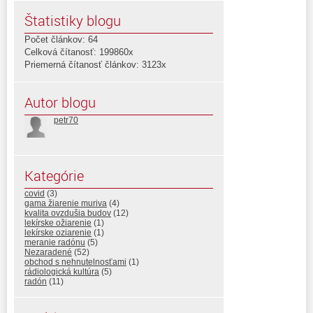
Štatistiky blogu
Počet článkov: 64
Celková čítanosť: 199860x
Priemerná čítanosť článkov: 3123x
Autor blogu
petr70
Kategórie
covid
(3)
gama žiarenie muriva
(4)
kvalita ovzdušia budov
(12)
lekírske ožiarenie
(1)
lekírske oziarenie
(1)
meranie radónu
(5)
Nezaradené
(52)
obchod s nehnutelnosťami
(1)
rádiologická kultúra
(5)
radón
(11)