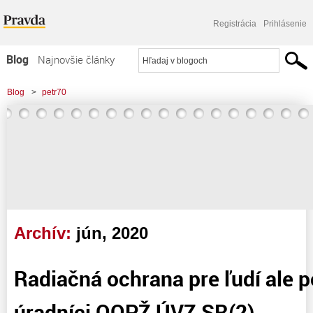
Registrácia
Prihlásenie
Blog
Najnovšie články
Najčítanejšie články
Blog
>
petr70
Najkomentovanejšie články
Zoznam blogov
Komerčné blogy
Archív:
jún, 2020
Radiačná ochrana pre ľudí ale p
úradníci OOPŽ ÚVZ SR(2)