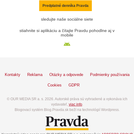
Predplatné denníka Pravda
sledujte naše sociálne siete
stiahnite si aplikáciu a čítajte Pravdu pohodlne aj v
mobile
Kontakty
Reklama
Otázky a odpovede
Podmienky používania
Cookies
GDPR
© OUR MEDIA SR a. s. 2026. Autorské práva sú vyhradené a vykonáva ich
vydavateľ,
viac info
.
Blogovací systém Blog.Pravda.sk beží na technológií Wordpress.