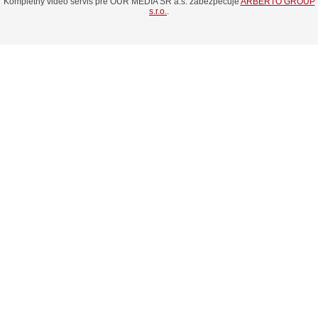
Kompletný video servis pre OUR MEDIA SR a.s. zabezpečuje
ARBERTO GROUP
s.r.o.
.