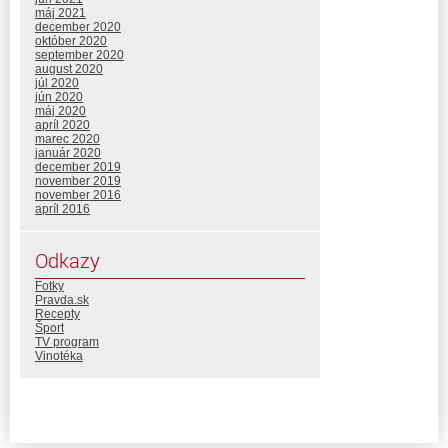
máj 2021
december 2020
október 2020
september 2020
august 2020
júl 2020
jún 2020
máj 2020
apríl 2020
marec 2020
január 2020
december 2019
november 2019
november 2016
apríl 2016
Odkazy
Fotky
Pravda.sk
Recepty
Šport
TV program
Vinotéka