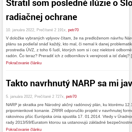
Stratil som posledné ilúzie o Sl
radiačnej ochrane
10. januára 2022, Prečítané 2 191x,
petr70
V doložke vybraných vplyvov čítam, že na predloženom návrhu N
plánu sa podieľal snáď každý, kto mal, či nemal k danej problemat
prostredia ÚVZ, z toho 6 ľudí, ktorých som si i cez niektoré odborn
radón. Čo teraz? Preradiť ich z odborníkov k verejnosti a isť ďalej? 
Pokračovanie článku
Takto navrhnutý NARP sa mi ja
5. januára 2022, Prečítané 2 727x,
petr70
NARP je skratka pre Národný akčný radónový plán, ku ktorému 12.
pripomienkové konanie. ZRRR odporučilo projekt v navrhnutej forme
rakovinou pľúc Európska únia spustila 17. 01.2014. Vtedy v Úradn
rady 2013/59/Euratom ktorou sa ustanovujú základné bezpečnostn
Pokračovanie článku