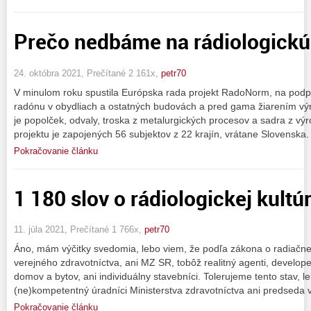
Prečo nedbáme na rádiologickú
24. októbra 2021, Prečítané 2 161x,
petr70
V minulom roku spustila Európska rada projekt RadoNorm, na podp
radónu v obydliach a ostatných budovách a pred gama žiarením vý
je popolček, odvaly, troska z metalurgických procesov a sadra z v
projektu je zapojených 56 subjektov z 22 krajín, vrátane Slovenska
Pokračovanie článku
1 180 slov o rádiologickej kultú
11. júla 2021, Prečítané 1 766x,
petr70
Áno, mám výčitky svedomia, lebo viem, že podľa zákona o radiačn
verejného zdravotníctva, ani MZ SR, tobôž realitný agenti, developer
domov a bytov, ani individuálny stavebníci. Tolerujeme tento stav, l
(ne)kompetentný úradníci Ministerstva zdravotníctva ani predseda v
Pokračovanie článku