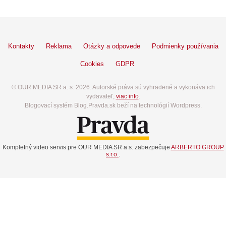
Kontakty
Reklama
Otázky a odpovede
Podmienky používania
Cookies
GDPR
© OUR MEDIA SR a. s. 2026. Autorské práva sú vyhradené a vykonáva ich
vydavateľ,
viac info
.
Blogovací systém Blog.Pravda.sk beží na technológií Wordpress.
Kompletný video servis pre OUR MEDIA SR a.s. zabezpečuje
ARBERTO GROUP
s.r.o.
.