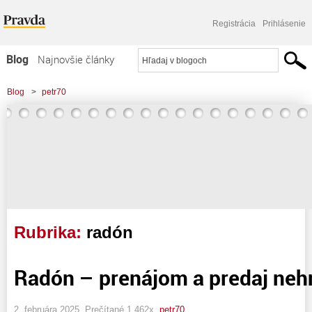
Registrácia
Prihlásenie
Blog
Najnovšie články
Najčítanejšie články
Blog
>
petr70
Najkomentovanejšie články
Zoznam blogov
Komerčné blogy
Rubrika:
radón
Radón – prenájom a predaj neh
2. februára 2025, Prečítané 1 462x,
petr70