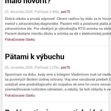
malo hovoriť?
15. decembra 2024, Prečítané 1 409x,
petr70
Dobrá otázka a prostá odpoveď. Okrem radónu by stálo za to hovor
metód v zdravotníckej diagnostike. Pacient mlčí a poisťovne plati
zdravotníctve ide. Pre všetkých je výhodnejšia RTG snímka na elekt
Pacient dostane menšiu dávku a snímka sa dá v elektronickej podob
Pokračovanie článku
Pätami k výbuchu
24. novembra 2024, Prečítané 1 279x,
petr70
Spomínam na dobu, kedy sme s kolegom Vladimírom mali od riadit
sa povinných školení civilnej ochrany. Vraj sme narušovali priebeh 
uvádzali sme prednášajúceho do rozpakov ak sme ho rovno nezosmi
zosmiešňovanie rozhodne odmietam, a otázky, tie boli vždycky k ve
Pokračovanie článku