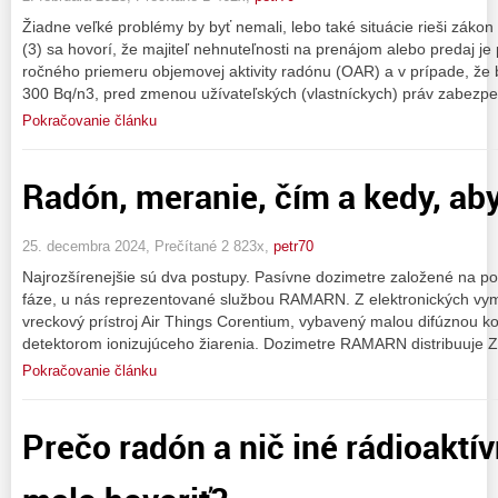
Žiadne veľké problémy by byť nemali, lebo také situácie rieši záko
(3) sa hovorí, že majiteľ nehnuteľnosti na prenájom alebo predaj je
ročného priemeru objemovej aktivity radónu (OAR) a v prípade, že 
300 Bq/n3, pred zmenou užívateľských (vlastníckych) práv zabezpe
Pokračovanie článku
Radón, meranie, čím a kedy, ab
25. decembra 2024, Prečítané 2 823x,
petr70
Najrozšírenejšie sú dva postupy. Pasívne dozimetre založené na počí
fáze, u nás reprezentované službou RAMARN. Z elektronických v
vreckový prístroj Air Things Corentium, vybavený malou difúznou 
detektorom ionizujúceho žiarenia. Dozimetre RAMARN distribuuje Zd
Pokračovanie článku
Prečo radón a nič iné rádioaktí