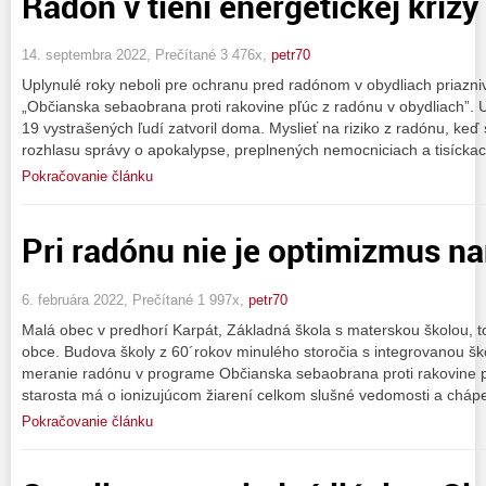
Radón v tieni energetickej krízy
14. septembra 2022, Prečítané 3 476x,
petr70
Uplynulé roky neboli pre ochranu pred radónom v obydliach priazni
„Občianska sebaobrana proti rakovine pľúc z radónu v obydliach”. U
19 vystrašených ľudí zatvoril doma. Myslieť na riziko z radónu, keď s
rozhlasu správy o apokalypse, preplnených nemocniciach a tisícka
Pokračovanie článku
Pri radónu nie je optimizmus n
6. februára 2022, Prečítané 1 997x,
petr70
Malá obec v predhorí Karpát, Základná škola s materskou školou, t
obce. Budova školy z 60´rokov minulého storočia s integrovanou šk
meranie radónu v programe Občianska sebaobrana proti rakovine p
starosta má o ionizujúcom žiarení celkom slušné vedomosti a chápe
Pokračovanie článku