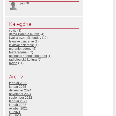
petr70
Kategórie
covid
(3)
gama žiarenie muriva
(4)
kvalita ovzdušia budov
(12)
lekírske ožiarenie
(1)
lekírske oziarenie
(1)
meranie radónu
(5)
Nezaradené
(52)
obchod s nehnutelnosťami
(1)
rádiologická kultúra
(5)
radón
(11)
Archív
február 2025
január 2025
december 2024
november 2024
september 2022
február 2022
január 2022
október 2021
júl 2021
jún 2021