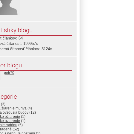
tistiky blogu
t článkov: 64
ová čítanosť: 199957x
merná čítanosť článkov: 3124x
or blogu
petr70
egórie
(3)
 žiarenie muriva
(4)
ta ovzdušia budov
(12)
ske ožiarenie
(1)
ske oziarenie
(1)
nie radónu
(5)
radené
(52)
od s nehnutelnosťami
(1)