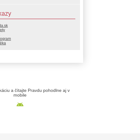
kazy
da.sk
pty
rogram
téka
likáciu a čítajte Pravdu pohodlne aj v
mobile