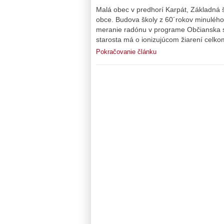
Malá obec v predhorí Karpát, Základná š
obce. Budova školy z 60´rokov minulého 
meranie radónu v programe Občianska se
starosta má o ionizujúcom žiarení celko
Pokračovanie článku