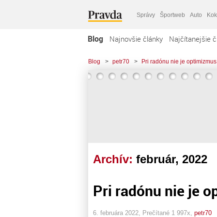
Správy
Športweb
Auto
Kok
Blog
Najnovšie články
Najčítanejšie č
Blog
>
petr70
>
Pri radónu nie je optimizmu
Archív:
február, 2022
Pri radónu nie je 
6. februára 2022, Prečítané 1 997x,
petr70