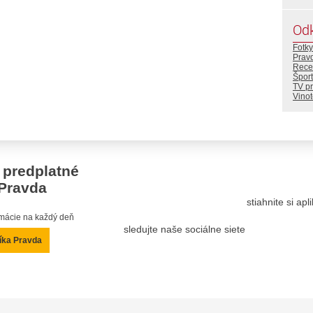
Od
Fotky
Prav
Rece
Šport
TV p
Vino
 predplatné
Pravda
stiahnite si ap
ormácie na každý deň
sledujte naše sociálne siete
íka Pravda