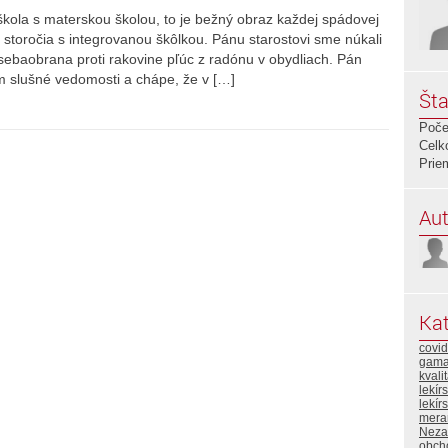
kola s materskou školou, to je bežný obraz každej spádovej
storočia s integrovanou škôlkou. Pánu starostovi sme núkali
baobrana proti rakovine pľúc z radónu v obydliach. Pán
m slušné vedomosti a chápe, že v […]
Šta
Poče
Celk
Prie
Aut
Kat
covid
gama
kvali
lekír
lekír
mera
Neza
obch