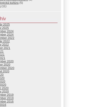
logická kultúra
(5)
n
(11)
hív
uár 2025
ár 2025
mber 2024
mber 2024
ember 2022
uár 2022
ár 2022
ber 2021
021
2021
2021
mber 2020
ber 2020
ember 2020
st 2020
020
2020
2020
 2020
c 2020
ár 2020
mber 2019
mber 2019
mber 2016
 2016