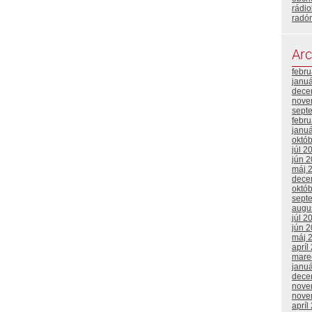
rádio
radó
Arc
febr
janu
dece
nove
sept
febr
janu
októ
júl 2
jún 
máj 
dece
októ
sept
augu
júl 2
jún 
máj 
apríl
mare
janu
dece
nove
nove
apríl