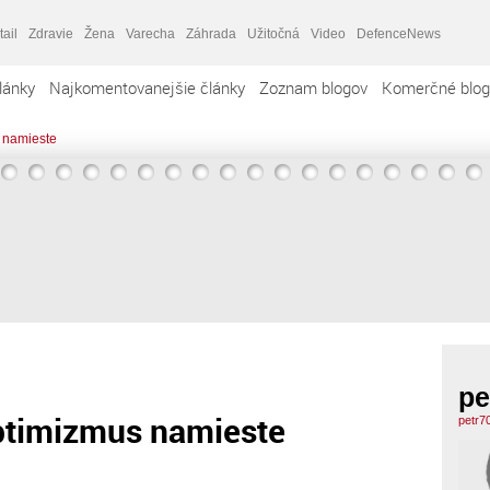
tail
Zdravie
Žena
Varecha
Záhrada
Užitočná
Video
DefenceNews
lánky
Najkomentovanejšie články
Zoznam blogov
Komerčné blog
s namieste
pe
optimizmus namieste
petr7