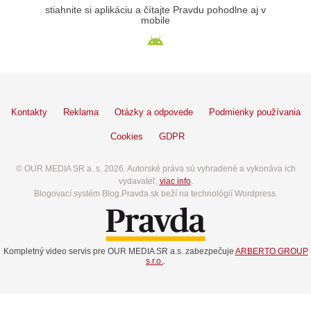
stiahnite si aplikáciu a čítajte Pravdu pohodlne aj v
mobile
Kontakty
Reklama
Otázky a odpovede
Podmienky používania
Cookies
GDPR
© OUR MEDIA SR a. s. 2026. Autorské práva sú vyhradené a vykonáva ich
vydavateľ,
viac info
.
Blogovací systém Blog.Pravda.sk beží na technológií Wordpress.
Kompletný video servis pre OUR MEDIA SR a.s. zabezpečuje
ARBERTO GROUP
s.r.o.
.