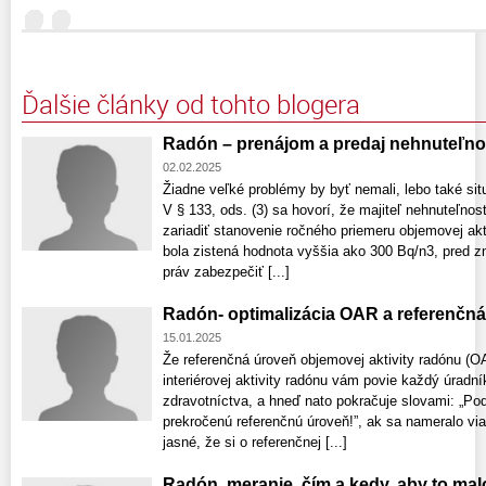
Ďalšie články od tohto blogera
Radón – prenájom a predaj nehnuteľno
02.02.2025
Žiadne veľké problémy by byť nemali, lebo také si
V § 133, ods. (3) sa hovorí, že majiteľ nehnuteľnos
zariadiť stanovenie ročného priemeru objemovej akt
bola zistená hodnota vyššia ako 300 Bq/n3, pred 
práv zabezpečiť [...]
Radón- optimalizácia OAR a referenčn
15.01.2025
Že referenčná úroveň objemovej aktivity radónu (OAR
interiérovej aktivity radónu vám povie každý úradn
zdravotníctva, a hneď nato pokračuje slovami: „P
prekročenú referenčnú úroveň!”, ak sa nameralo vi
jasné, že si o referenčnej [...]
Radón, meranie, čím a kedy, aby to ma