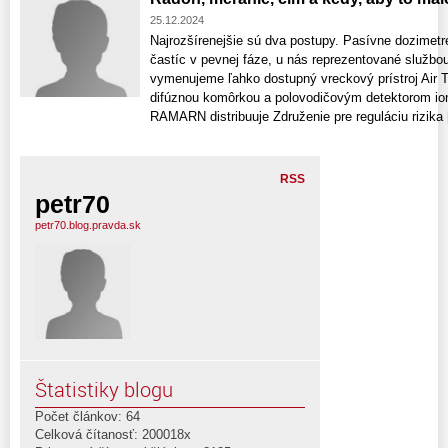
25.12.2024
Najrozšírenejšie sú dva postupy. Pasívne dozimetre
častíc v pevnej fáze, u nás reprezentované služb
vymenujeme ľahko dostupný vreckový prístroj Air 
difúznou komôrkou a polovodičovým detektorom ion
RAMARN distribuuje Združenie pre reguláciu rizika [
RSS
petr70
petr70.blog.pravda.sk
Štatistiky blogu
Počet článkov: 64
Celková čítanosť: 200018x