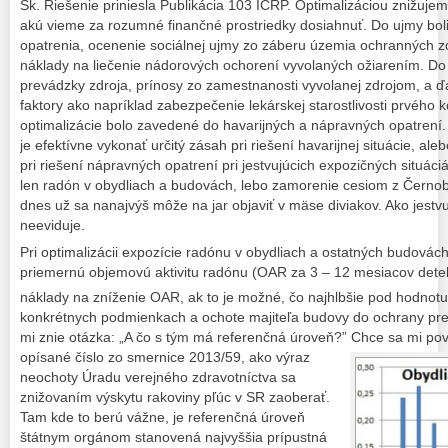
Sk. Riešenie priniesla Publikácia 103 ICRP. Optimalizáciou znižuje
akú vieme za rozumné finančné prostriedky dosiahnuť. Do ujmy bol
opatrenia, ocenenie sociálnej ujmy zo záberu územia ochranných zó
náklady na liečenie nádorových ochorení vyvolaných ožiarením. Do
prevádzky zdroja, prínosy zo zamestnanosti vyvolanej zdrojom, a ďa
faktory ako napríklad zabezpečenie lekárskej starostlivosti prvého 
optimalizácie bolo zavedené do havarijných a nápravných opatrení.
je efektívne vykonať určitý zásah pri riešení havarijnej situácie, alebo
pri riešení nápravných opatrení pri jestvujúcich expozičných situác
len radón v obydliach a budovách, lebo zamorenie cesiom z Černo
dnes už sa nanajvýš môže na jar objaviť v mäse diviakov. Ako jestv
neeviduje.
Pri optimalizácii expozície radónu v obydliach a ostatných budová
priemernú objemovú aktivitu radónu (OAR za 3 – 12 mesiacov detekt
náklady na zníženie OAR, ak to je možné, čo najhlbšie pod hodnot
konkrétnych podmienkach a ochote majiteľa budovy do ochrany pre
mi znie otázka: „A čo s tým má referenčná úroveň?” Chce sa mi pove
opísané číslo zo smernice 2013/59, ako výraz
neochoty Úradu verejného zdravotníctva sa
znižovaním výskytu rakoviny pľúc v SR zaoberať.
Tam kde to berú vážne, je referenčná úroveň
štátnym orgánom stanovená najvyššia prípustná