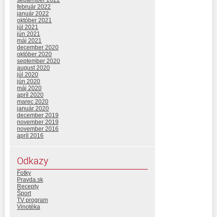
február 2022
január 2022
október 2021
júl 2021
jún 2021
máj 2021
december 2020
október 2020
september 2020
august 2020
júl 2020
jún 2020
máj 2020
apríl 2020
marec 2020
január 2020
december 2019
november 2019
november 2016
apríl 2016
Odkazy
Fotky
Pravda.sk
Recepty
Šport
TV program
Vinotéka