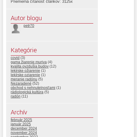
Priemerná čítanosť článkov: 3125x
Autor blogu
petr70
Kategórie
covid
(3)
gama žiarenie muriva
(4)
kvalita ovzdušia budov
(12)
lekírske ožiarenie
(1)
lekírske oziarenie
(1)
meranie radónu
(5)
Nezaradené
(52)
obchod s nehnutelnosťami
(1)
rádiologická kultúra
(5)
radón
(11)
Archív
február 2025
január 2025
december 2024
november 2024
september 2022