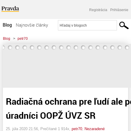
Registrácia
Prihlásenie
Blog
Najnovšie články
Najčítanejšie články
Blog
>
petr70
Najkomentovanejšie články
>
Radiačná ochrana pre ľudí ale poučiť sa môžu i úradníci OOPŽ ÚVZ SR
Zoznam blogov
Komerčné blogy
Radiačná ochrana pre ľudí ale p
úradníci OOPŽ ÚVZ SR
25. júla 2020 21:56
, Prečítané 1 914x,
petr70
,
Nezaradené