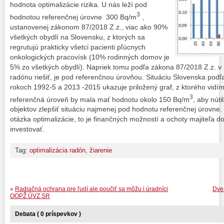
hodnota optimalizácie rizika. U nás leží pod
3
hodnotou referenčnej úrovne 300 Bq/m
,
ustanovenej zákonom 87/2018 Z.z., viac ako 90%
všetkých obydlí na Slovensku, z ktorých sa
regrutujú prakticky všetci pacienti pľúcnych
onkologických pracovísk (10% rodinných domov je
5% zo všetkých obydlí). Napriek tomu podľa zákona 87/2018 Z.z. v n
radónu riešiť, je pod referenčnou úrovňou. Situáciu Slovenska pod
rokoch 1992-5 a 2013 -2015 ukazuje priložený graf, z ktorého vid
3
referenčná úroveň by mala mať hodnotu okolo 150 Bq/m
, aby núti
objektov zlepšiť situáciu najmenej pod hodnotu referenčnej úrovne.
otázka optimalizácie, to je finančných možností a ochoty majiteľa d
investovať.
Tag:
optimalizácia radón
,
žiarenie
«
Radiačná ochrana pre ľudí ale poučiť sa môžu i úradníci
Dve 
OOPŽ ÚVZ SR
Debata ( 0 príspevkov )