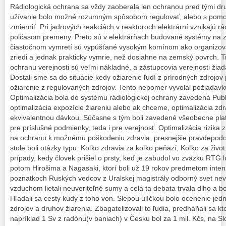
Rádiologická ochrana sa vždy zaoberala len ochranou pred tými dru
užívanie bolo možné rozumným spôsobom regulovať, alebo s pomoco
zmierniť. Pri jadrových reakciách v reaktoroch elektrární vznikajú r
polčasom premeny. Preto sú v elektrárňach budované systémy na z
čiastočnom vymretí sú vypúšťané vysokým komínom ako organizova
zriedi a jednak prakticky vymrie, než dosiahne na zemský povrch. Ti
ochranu verejnosti sú veľmi nákladné, a zástupcovia verejnosti žiada
Dostali sme sa do situácie kedy ožiarenie ľudí z prírodných zdrojov
ožiarenie z regulovaných zdrojov. Tento nepomer vyvolal požiadavku 
Optimalizácia bola do systému rádiologickej ochrany zavedená Pub
optimalizácia expozície žiareniu alebo ak chceme, optimalizácia zdr
ekvivalentnou dávkou. Súčasne s tým boli zavedené všeobecne plat
pre príslušné podmienky, teda i pre verejnosť. Optimalizácia rizik
na ochranu k možnému poškodeniu zdravia, presnejšie pravdepodo
stole boli otázky typu: Koľko zdravia za koľko peňazí, Koľko za život
prípady, kedy človek prišiel o prsty, keď je zabudol vo zväzku RTG l
potom Hirošima a Nagasaki, ktorí boli už 19 rokov predmetom inte
poznatkoch Ruských vedcov z Uralskej magistrály odborný svet neve
vzduchom lietali neuveriteľné sumy a celá ta debata trvala dlho a b
Hľadali sa cesty kudy z toho von. Slepou ulíčkou bolo ocenenie jed
zdrojov a druhov žiarenia. Zbagatelizovali to ľudia, predháňali sa kt
napríklad 1 Sv z radónu(v baniach) v Česku bol za 1 mil. Kčs, na S