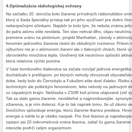
4.Optimalizácia rádiologickej ochrany
Na začiatku 20. storočia bolo žiarenie prírodných rádionuklidov v
ktorý si žiada špeciálny prístup tak pri jeho využívaní pre dobro člo
nebezpečnými účinkami. Najskôr to bolo tým, že nebola známa jeho 
do jadra atómu ešte nevidela. Ten stav netrval dlho, objav neutrónu
premena uránu na plutónium, projekt Manhattan, závody v atómov
fenomén jadrového žiarenia rástol do obludných rozmerov. Pritom 
výbuchov nie je v atómovom žiarení ale v tlakových vlnách, ktoré v
obrovského množstva tepla. Uvoľnený tok neutrónov spôsobí aktivá
ktorá relatívne rýchlo pomine.
V čase bombového šialenstva sa začala rozvíjať jadrová energetika 
dochádzalo k prešľapom, pri ktorých nehody ohrozovali obyvateľstvo
dobe, kedy bolo do Černobylu a Fukušimi ešte dosť ďaleko. Riziko z 
technickým ale politickým fenoménom, lebo nehody na jadrových e
zo západných krajín. Nešťastia v ZSSR boli prísne utajované (viď 
Tak sa stalo gama žiarenie, neviditeľné a najprenikavejšie, synonym
ožiarenia, a je ním doteraz. A je to tak napriek tomu, že už dávno 
živočíchov spôsobuje energia, ktorú žiarenie tkanivu predáva. Hov
energie a náhle to je všetko naopak. Pre živé tkanivo je najnebezpeč
zastaví asi 20 mikrometrová vrstva tkaniva, zatiaľ čo gama žiareni
intenzite prefrčí celým organizmom.