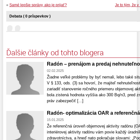
«
Samé lepšie správy, ako je prijať?
Je to tým, že 
Debata ( 0 príspevkov )
Ďalšie články od tohto blogera
Radón – prenájom a predaj nehnuteľno
02.02.2025
Žiadne veľké problémy by byť nemali, lebo také si
V § 133, ods. (3) sa hovorí, že majiteľ nehnuteľnos
zariadiť stanovenie ročného priemeru objemovej akt
bola zistená hodnota vyššia ako 300 Bq/n3, pred 
práv zabezpečiť [...]
Radón- optimalizácia OAR a referenčn
15.01.2025
Že referenčná úroveň objemovej aktivity radónu (OAR
interiérovej aktivity radónu vám povie každý úradn
zdravotníctva, a hneď nato pokračuje slovami: „P