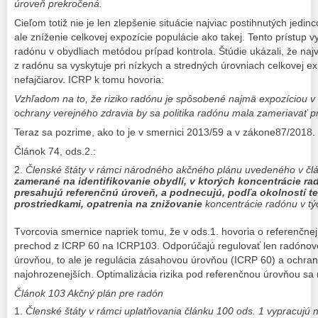
úroveň prekročená.
Cieľom totiž nie je len zlepšenie situácie najviac postihnutých jedi
ale zníženie celkovej expozície populácie ako takej. Tento prístup vy
radónu v obydliach metódou prípad kontrola. Štúdie ukázali, že naj
z radónu sa vyskytuje pri nízkych a stredných úrovniach celkovej exp
nefajčiarov. ICRP k tomu hovoria:
Vzhľadom na to, že riziko radónu je spôsobené najmä expozíciou v
ochrany verejného zdravia by sa politika radónu mala zameriavať p
Teraz sa pozrime, ako to je v smernici 2013/59 a v zákone87/2018.
Článok 74, ods.2.:
Členské štáty v rámci národného akčného plánu uvedeného v č
zamerané na identifikovanie obydlí, v ktorých koncentrácie ra
presahujú referenčnú úroveň, a podnecujú, podľa okolností t
prostriedkami, opatrenia na znižovanie
koncentrácie radónu v tý
Tvorcovia smernice napriek tomu, že v ods.1. hovoria o referenčnej
prechod z ICRP 60 na ICRP103. Odporúčajú regulovať len radónové
úrovňou, to ale je regulácia zásahovou úrovňou (ICRP 60) a ochran
najohrozenejších. Optimalizácia rizika pod referenčnou úrovňou sa
Článok 103 Akčný plán pre radón
Členské štáty v rámci uplatňovania článku 100 ods. 1 vypracujú 