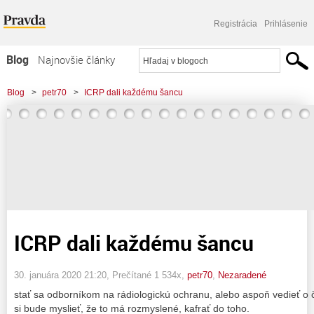
Registrácia
Prihlásenie
Blog
Najnovšie články
Najčítanejšie články
Blog
>
petr70
>
ICRP dali každému šancu
Najkomentovanejšie články
Zoznam blogov
Komerčné blogy
ICRP dali každému šancu
30. januára 2020 21:20
, Prečítané 1 534x,
petr70
,
Nezaradené
stať sa odborníkom na rádiologickú ochranu, alebo aspoň vedieť o 
si bude myslieť, že to má rozmyslené, kafrať do toho.