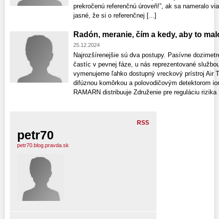
prekročenú referenčnú úroveň!”, ak sa nameralo vi
jasné, že si o referenčnej [...]
Radón, meranie, čím a kedy, aby to ma
25.12.2024
Najrozšírenejšie sú dva postupy. Pasívne dozimetre
častíc v pevnej fáze, u nás reprezentované služb
vymenujeme ľahko dostupný vreckový prístroj Air 
difúznou komôrkou a polovodičovým detektorom ion
RAMARN distribuuje Združenie pre reguláciu rizika [
RSS
petr70
petr70.blog.pravda.sk