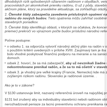
dlhodobých rizík spôsobených ožiarením radónom v obydliach, ver
pracoviskách pri akomkoľvek prieniku radónu, či už z pôdy, stavebn
akčnom pláne, ktorý sa pravidelne aktualizuje, sa zohľadňujú otázky
Členské štáty zabezpečia zavedenie príslušných opatrení n
radónu do nových budov.
Tieto opatrenia môžu zahŕňať osobitné
stavebných poriadkov.
Členské štáty identifikujú oblasti, v ktorých sa očakáva, že konc
priemer) prekročí vo výraznom počte budov príslušnú národnú refe
Poťme postupne:
v odseku 1. sa odporúča vytvoriť národný akčný plán na radón v 
s použitím kritérií uvedených v prílohe XVIII. Zaujímavý tam je iba
bolo vhodné poskytovať finančnú podporu na meranie a na sanáci
domoch.
odsek 2. hovorí, že sa má zabezpečiť,
aby už nevznikali žiadne
nekontrolovane prenikal radón, a že sa to má ošetriť v stav
odsek 3. je vhodný pre veľké krajiny (Francie, Nemecko) kde má 
zvýšeným rizikom radónu. Slovensko je radónové územie. .
Ako je to v zákone?
V §130 ustanovuje limit, nazvaný referenčná úroveň na najvyššej p
§131 bol zrušený aby sa individuálny stavebníci neboli radónom ob
nerozhadzovali peniaze za lacnú preventívnu ochranu prenikania r