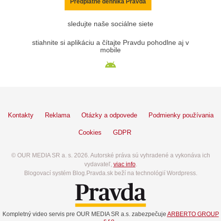
Predplatné denníka Pravda
sledujte naše sociálne siete
stiahnite si aplikáciu a čítajte Pravdu pohodlne aj v
mobile
Kontakty
Reklama
Otázky a odpovede
Podmienky používania
Cookies
GDPR
© OUR MEDIA SR a. s. 2026. Autorské práva sú vyhradené a vykonáva ich
vydavateľ,
viac info
.
Blogovací systém Blog.Pravda.sk beží na technológií Wordpress.
Kompletný video servis pre OUR MEDIA SR a.s. zabezpečuje
ARBERTO GROUP