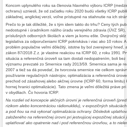
Koncom uplynulého roku sa členovia hlavného výboru ICRP (medzin
ochranu) uzniesli, že od začiatku roku 2020 budú všetky ICRP publik
základnej, anglickej verzii, voľne prístupné na stiahnutie na ich str
Prečo to je tak dôležité, že s tým idem takto do trhu? Ceny tých publi
nedostupné i úradníkom nášho úradu verejného zdravia (ÚVZ SR)
príslušných odborných školách a viem ja komu ešte. Dvojročný sklz 
legislatíva za odporučeniami ICRP pokrivkáva i viac ako 10 rokov. A
problém populačne veľmi dôležitý, istotne by bol zverejnený hneď, 
zákon 87/2018 Z.z. je vlastne reakciou na ICRP 60, z roku 1991. P
situácia a referenčná úroveň sa tam dostali nedopatrením, boli bez
významu prevzaté zo Smernice rady 2013/59. Smernica sama je re
2007 a tiež sa dá povedať, že tvorcovia smernice nie celkom správ
používanie regulačných nástrojov, optimalizácia a referenčná úrov
prechod od zásahovej alebo akčnej úrovne (ICRP 60, forma limitu) 
hornej hranici optimalizácie). Tato zmena je veľmi dôležitá práve pri
v obydliach. Čo hovoria ICRP:
Na rozdiel od koncepcie akčných úrovní je referenčná úroveň (pre
rizikom alebo koncentráciou rádionuklidu), v expozičných situáciách
a pod ňou sa má vykonať optimalizácia ochrany. Dôsledok uplatňov
založeného na referenčnej úrovni pri jestvujúcej expozičnej situácii 
uplatňovať ako opatrenie nad i pod referenčnou úrovňou, a to niele