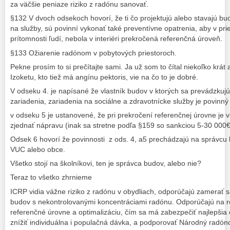
za väčšie peniaze riziko z radónu sanovať.
§132 V dvoch odsekoch hovorí, že ti čo projektujú alebo stavajú b
na služby, sú povinní vykonať také preventívne opatrenia, aby v pr
prítomnosti ľudí, nebola v interiéri prekročená referenčná úroveň.
§133 Ožiarenie radónom v pobytových priestoroch.
Pekne prosím to si prečítajte sami. Ja už som to čítal niekoľko krát
Izoketu, kto tiež má angínu pektoris, vie na čo to je dobré.
V odseku 4. je napísané že vlastník budov v ktorých sa prevádzkuj
zariadenia, zariadenia na sociálne a zdravotnícke služby je povinný
v odseku 5 je ustanovené, že pri prekročení referenčnej úrovne je v
zjednať nápravu (inak sa stretne podľa §159 so sankciou 5-30 000€
Odsek 6 hovorí že povinnosti z ods. 4, a5 prechádzajú na správcu b
VUC alebo obce.
Všetko stojí na školníkovi, ten je správca budov, alebo nie?
Teraz to všetko zhrnieme
ICRP vidia vážne riziko z radónu v obydliach, odporúčajú zamerať sa
budov s nekontrolovanými koncentráciami radónu. Odporúčajú na re
referenčné úrovne a optimalizáciu, čím sa má zabezpečiť najlepšia
znížiť individuálna i populačná dávka, a podporovať Národný radón