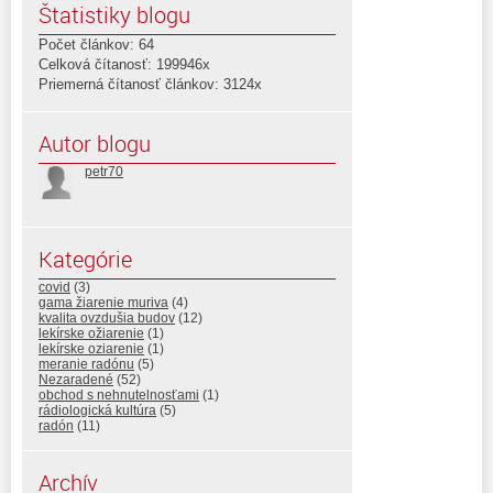
Štatistiky blogu
Počet článkov: 64
Celková čítanosť: 199946x
Priemerná čítanosť článkov: 3124x
Autor blogu
petr70
Kategórie
covid
(3)
gama žiarenie muriva
(4)
kvalita ovzdušia budov
(12)
lekírske ožiarenie
(1)
lekírske oziarenie
(1)
meranie radónu
(5)
Nezaradené
(52)
obchod s nehnutelnosťami
(1)
rádiologická kultúra
(5)
radón
(11)
Archív