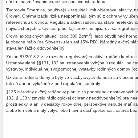
nástroj na znižovanie expozície spoločnosti radónu.
Tvorcovia Smernice, používajú k regulácii limit objemovej aktivity,
úroveň. Optimalizáciu rizika nespomínajú, tým sú z ochrany vylúčen
referenčnou úrovňou. Regulácia aktivít radónu sa stáva neefektívnou
najviac chorých rakovinou pľúc, fajčiarov i nefajčiarov, sa regrutuje 
3
úrovní expozičných situácií (pod 300 Bq/m
), lebo obydlí nad horn
je obecne málo (na Slovensku len asi 15% RD). Národný akčný plán
stáva len ťažko odôvodniteľný.
Zákon 87/2018 Z.z. v rozsahu regulovaných aktivít radónu kopíruj
Ustanoveniami §§131, 132 sa ustanovenia vyhýbajú regulácii najčas
výstavby, individuálnej svojpomocnej výstavby rodinných domov (cc
Užívané rodinné domy a byty vo viacbytových domoch sú v osobnom 
tak sú ápriori vylúčené z pod regulačnej kontroly.
§135 Národný akčný radónový plán je za podmienok nastavených 
132, § 133 v zmyslu rádiologickej ochrany neodôvodniteľný pre ne
prostriedky, a ani v desiatky rokov dlhej perspektíve nebude mať na
alebo len veľmi malý vplyv, lebo hlavná časť spoločnosti ostáva bez